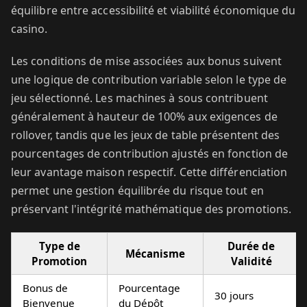
équilibre entre accessibilité et viabilité économique du
casino.
Les conditions de mise associées aux bonus suivent
une logique de contribution variable selon le type de
jeu sélectionné. Les machines à sous contribuent
généralement à hauteur de 100% aux exigences de
rollover, tandis que les jeux de table présentent des
pourcentages de contribution ajustés en fonction de
leur avantage maison respectif. Cette différenciation
permet une gestion équilibrée du risque tout en
préservant l'intégrité mathématique des promotions.
Type de
Durée de
Mécanisme
Promotion
Validité
Bonus de
Pourcentage
30 jours
Bienvenue
du Dépôt