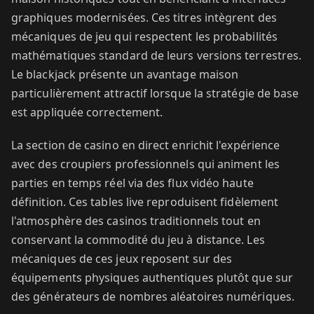
graphiques modernisées. Ces titres intègrent des
mécaniques de jeu qui respectent les probabilités
mathématiques standard de leurs versions terrestres.
Le blackjack présente un avantage maison
particulièrement attractif lorsque la stratégie de base
est appliquée correctement.
La section de casino en direct enrichit l'expérience
avec des croupiers professionnels qui animent les
parties en temps réel via des flux vidéo haute
définition. Ces tables live reproduisent fidèlement
l'atmosphère des casinos traditionnels tout en
conservant la commodité du jeu à distance. Les
mécaniques de ces jeux reposent sur des
équipements physiques authentiques plutôt que sur
des générateurs de nombres aléatoires numériques.