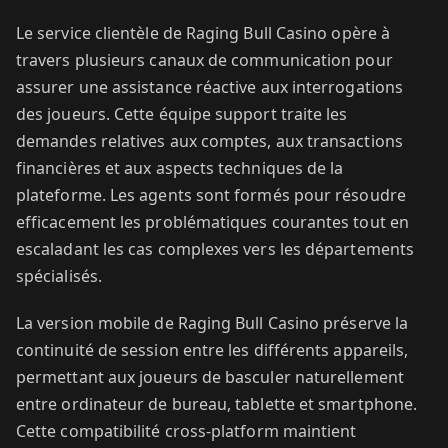
Le service clientèle de Raging Bull Casino opère à
travers plusieurs canaux de communication pour
assurer une assistance réactive aux interrogations
des joueurs. Cette équipe support traite les
demandes relatives aux comptes, aux transactions
financières et aux aspects techniques de la
plateforme. Les agents sont formés pour résoudre
efficacement les problématiques courantes tout en
escaladant les cas complexes vers les départements
spécialisés.
La version mobile de Raging Bull Casino préserve la
continuité de session entre les différents appareils,
permettant aux joueurs de basculer naturellement
entre ordinateur de bureau, tablette et smartphone.
Cette compatibilité cross-platform maintient