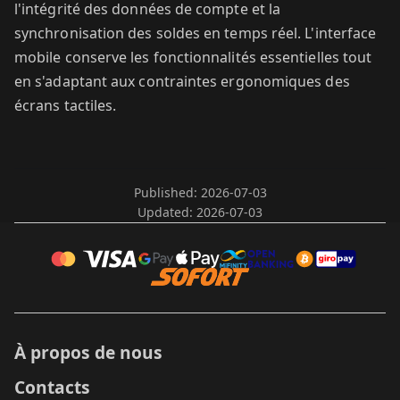
l'intégrité des données de compte et la
synchronisation des soldes en temps réel. L'interface
mobile conserve les fonctionnalités essentielles tout
en s'adaptant aux contraintes ergonomiques des
écrans tactiles.
Published:
2026-07-03
Updated:
2026-07-03
À propos de nous
Contacts